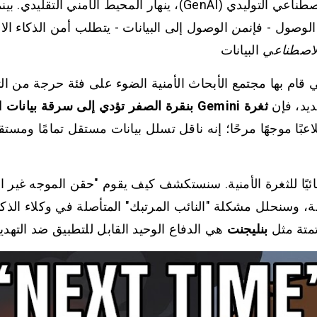
في المشهد سريع التطور للذكاء الاصطناعي التوليدي (GenAI)، ينهار ال
الوصول - فإن
من
الوصول إلى البيانات - يتطلب أمن الذكاء ال
لاصطناعي
البيانات
ثغرة Gemini بنقرة الصفر تؤدي إلى سرقة بيانات Gmail والتقويم والمستندات
اعبًا موجهًا مرحًا؛ إنه ناقل تسلل بيانات مستقل تمامًا ومست
ائيًا للثغرة الأمنية. سنستكشف كيف يقوم "حقن الموجه غير ال
، وسنحلل مشكلة "النائب المرتبك" المتأصلة في وكلاء الذكا
تمتة مثل
بنليجنت
هي الدفاع الوحيد القابل للتطبيق ضد التهديد