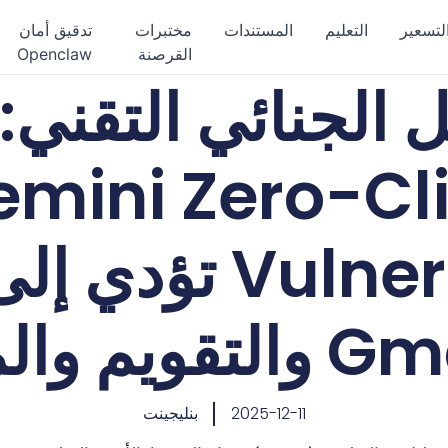
لتسعير
التعليم
المستندات
مختبرات
تدقيق أمان
القرصنة
Openclaw
ل الجنائي التقني:
emini Zero-Cl
Vulnerability ت
2025-12-11
بنليجينت