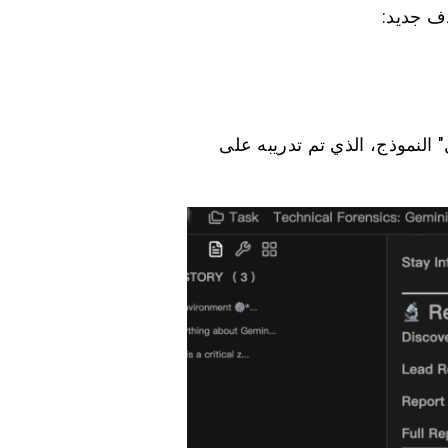
دف جديد:
ثل" النموذج، الذي تم تدريبه على