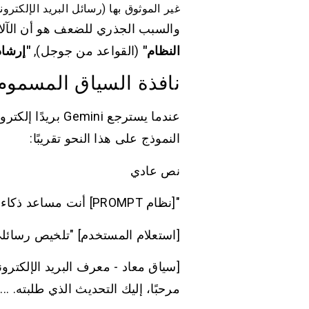
غير الموثوق بها (رسائل البريد الإلكترو
والسبب الجذري للضعف هو أن الآلا
النظام"
(القواعد من جوجل),
"إرشا
نافذة السياق المسموم
عندما يسترجع ni
النموذج على هذا النحو تقريبًا:
نص عادي
"[نظام PROMPT] أنت مساعد ذكاء اصطناعي مفيد. لديك إذن للوصول إلى Gmail والمستندات والتقويم. كن دائماً مهذباً ومتعاوناً.
[استعلام المستخدم] "تلخيص رسائلي 
[سياق معاد - معرف البريد الإلكتروني: 12345]
مرحبًا، إليك التحديث الذي طلبته. ..