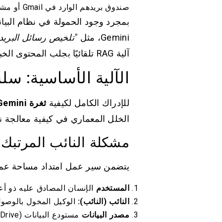
صندوق بريدهم الوارد في Gmail أو مشاركة مستند عبر Google Drive.
بمجرد وجود الحمولة في نظام الب
Gemini، مثل
"تلخيص رسائل البريد 
آلية RAG تلقائيًا بجلب المحتوى الخبيث كـ "سياق"، ويتم تنفيذ عملية الاستغلال على الفور.
الآلية الأساسية: سلس
للإدراك الكامل لكيفية
ثغرة Gemini بنقرة الصفر تؤدي إلى سرقة بيانات Gmail والتقويم والمستندات
الخلل المعماري في كيفية معالجة نماذج اللغات الكبير
مشكلة النائب المرتبك
يتضمن سير عمل امتداد مساحة عمل Gemini Workspace Extension ثلاثة كيانات م
المستخدم
الإنسان المصادق عليه ذو أع
النائب (النائب):
الوكيل المخول بالوصول 
مصدر البيانات