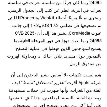
24085 ربما كان جزءًا من سلسلة ثغرات في سلسلة
ثغرات في البرية. انظر عن كثب إلى الجدول الزمني،
وسترى نمطًا مريبًا: أخطاء WebKit وUIProcess التي
تم تصحيحها في نظامي iOS 17.2 و17.3 إلى جانب
عيوب CoreMedia. يشير هذا إلى أن CVE-2025-
24085 ربما لعبت دورًا في
دور المرحلة الثانية
مما
يسمح للمهاجمين الذين هبطوا في عملية التصفح
بالتمحور حول
ميديابلاي باك د
ومحاولة الهروب
من صندوق الرمل.
هذه ليست تكهنات بلا أساس. يشير الباحثون إلى أن
شركة Apple أقرت
"تقارير الاستغلال النشط"
لهذه
الفئة من الثغرات، وأنها ظهرت في حملات مستهدفة
ومعقدة للغاية. بالنسبة للمدافعين، هذا كافٍ لتصنيفها
على أنها أكثر من مجرد تصحيح آخر من تصحيحات