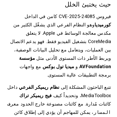
حيث يختبئ الخلل
فيروس CVE-2025-24085 كامن في الداخل
كورميديا
وهو النظام الفرعي الذي يشغّل الكثير من
مكدس معالجة الوسائط في Apple. لا يتعلق
CoreMedia بتشغيل الفيديو فقط. فهو يدعم الاتصال
بين العمليات، ويتعامل مع تحليل البيانات الوصفية،
ويربط الأطر ذات المستوى الأدنى مثل
مؤسسة
AVFoundation
و
ميديا تول بوكس
مع واجهات
برمجة التطبيقات عالية المستوى.
تتبع الباحثون المشكلة إلى
نظام ريميكر الفرعي
داخل
MediaToolbox، وتحديداً كيف
فيج ريميكر تراك
كائنات مُدارة. مع كائنات مصنوعة خارج الحدود
معرف
المسار
، يمكن للمهاجم أن يؤدي إلى إطلاق كائن