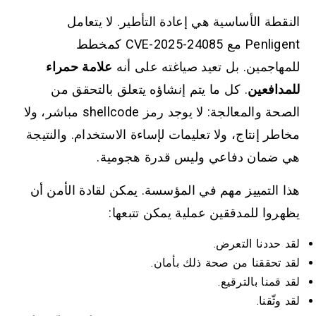
النقطة الأساسية هي إعادة التأطير. لا يتعامل
Penligent مع CVE-2025-24085 كمخطط
للمهاجمين. بل تعيد صياغته على أنه
علامة حمراء
للمدافعين
. كل ما يتم إنشاؤه يتعلق بالتحقق من
الصحة والمعالجة: لا يوجد رمز shellcode مباشر، ولا
مخاطر إنتاج، ولا تعليمات لإساءة الاستخدام. والنتيجة
هي ضمان دفاعي وليس قدرة هجومية.
هذا التمييز مهم في المؤسسة. يمكن لقادة الأمن أن
يظهروا للمدققين عملية يمكن تتبعها:
لقد حددنا التعرض.
لقد تحققنا من صحة ذلك بأمان.
لقد قمنا بالترقيع.
لقد وثّقنا.