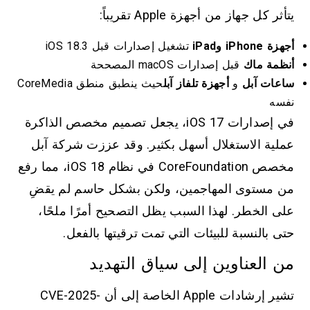
يتأثر كل جهاز من أجهزة Apple تقريباً:
أجهزة iPhone وiPad
تشغيل إصدارات قبل iOS 18.3
أنظمة ماك
قبل إصدارات macOS المصححة
ساعات آبل
و
أجهزة تلفاز آبل
حيث ينطبق منطق CoreMedia
نفسه
في إصدارات iOS 17، يجعل تصميم مخصص الذاكرة
عملية الاستغلال أسهل بكثير. وقد عززت شركة آبل
مخصص CoreFoundation في نظام iOS 18، مما رفع
من مستوى المهاجمين، ولكن بشكل حاسم لم يقضِ
على الخطر. لهذا السبب يظل التصحيح أمرًا ملحًا،
حتى بالنسبة للبيئات التي تمت ترقيتها بالفعل.
من العناوين إلى سياق التهديد
تشير إرشادات Apple الخاصة إلى أن CVE-2025-