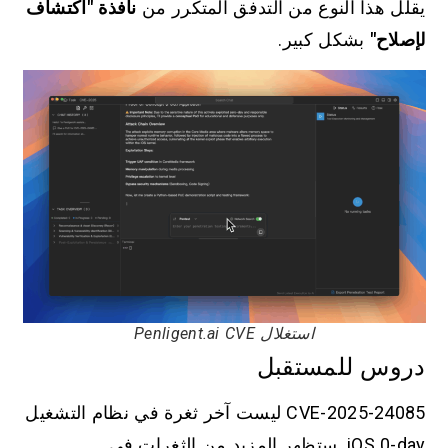
يقلل هذا النوع من التدفق المتكرر من
نافذة "اكتشاف
لإصلاح"
بشكل كبير.
استغلال Penligent.ai CVE
دروس للمستقبل
CVE-2025-24085 ليست آخر ثغرة في نظام التشغيل
iOS 0-day. ستظهر المزيد من الثغرات في