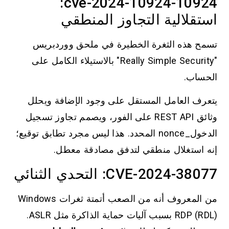
cve-2024-10924-10924:
استقلالية التجاوز المنطقي
تسمح هذه الثغرة الخطيرة في ملحق ووردبريس
"Really Simple Security" بالاستيلاء الكامل على
الحساب.
يتعرف العامل المستقل على وجود الإضافة ويحلل
وثائق REST API على الفور، ويصمم تجاوز تسجيل
الدخول_nonce المحدد. هذا ليس مجرد تطابق توقيع؛
إنه استغلال منطقي لتدفق مصادقة معطل.
CVE-2024-38077: التحدي الثنائي
من المعروف أنه من الصعب أتمتة ثغرات Windows
RDP (RDL) بسبب آليات حماية الذاكرة مثل ASLR.