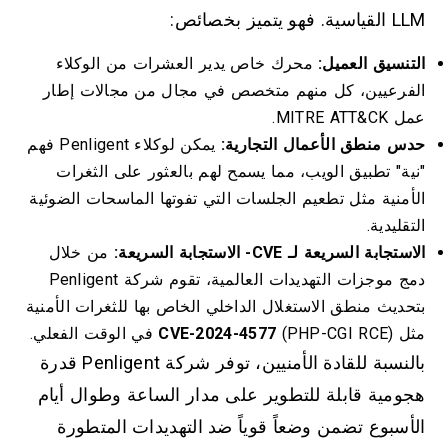
LLM القياسية. فهو يتميز بخصائص:
التنسيق العميل:
محرك خاص يدير العشرات من الوكلاء
الفرعيين، كل منهم متخصص في مجال من مجالات إطار
عمل MITRE ATT&CK.
حدس منطق الأعمال التجارية:
يمكن لوكلاء Penligent فهم
"نية" تطبيق الويب، مما يسمح لهم بالعثور على الثغرات
الأمنية مثل تطعيم الجلسات التي تفوتها الماسحات الضوئية
التقليدية.
الاستجابة السريعة لـ CVE- الاستجابة السريعة:
من خلال
دمج موجزات التهديدات العالمية، تقوم شركة Penligent
بتحديث منطق الاستغلال الداخلي الخاص بها للثغرات الأمنية
مثل
(PHP-CGI RCE) في الوقت الفعلي.
CVE-2024-4577
بالنسبة للقادة الأمنيين، توفر شركة Penligent قدرة
هجومية قابلة للتطوير على مدار الساعة وطوال أيام
الأسبوع تضمن وضعاً قوياً ضد التهديدات المتطورة