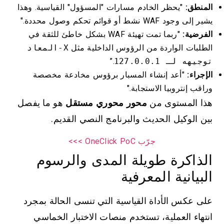
المنطق:
"يحظر الخادم مسارات "المسؤول" القياسية. وهذا
يشير إلى وجود WAF نشط أو قوائم تحكم وصول محددة."
الفرضية:
"ربما تمت تهيئة WAF بشكل خاطئ للثقة في
الطلبات الواردة من الرؤوس الداخلية مثل
X-المعاد
توجيهه لـ 127.0.0.1
.”
الإجراء:
"أعد إنشاء المسبار برؤوس مخادعة مخصصة
وراقب إنتروبيا الاستجابة."
هذا المستوى من
محور محوري مستقل
هو ما يفصل
بين الوكيل الحديث والبرنامج النصي القديم.
جرّب OneClick PoC >>>
الذاكرة طويلة المدى والرسوم
البيانية المعرفية
على عكس الأداة القياسية التي تنسى الحالة بمجرد
انتهاء العملية، تستخدم منصات الاختبار الخماسي