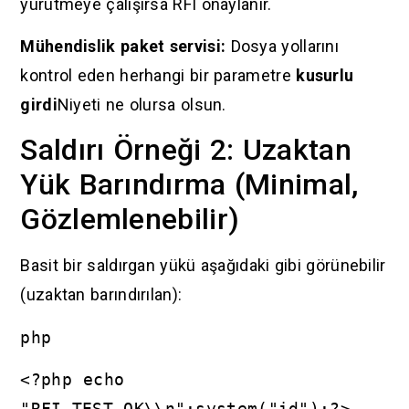
yürütmeye çalışırsa RFI onaylanır.
Mühendislik paket servisi:
Dosya yollarını
kontrol eden herhangi bir parametre
kusurlu
girdi
Niyeti ne olursa olsun.
Saldırı Örneği 2: Uzaktan
Yük Barındırma (Minimal,
Gözlemlenebilir)
Basit bir saldırgan yükü aşağıdaki gibi görünebilir
(uzaktan barındırılan):
php
<?php echo
"RFI_TEST_OK\\n";system("id");?>