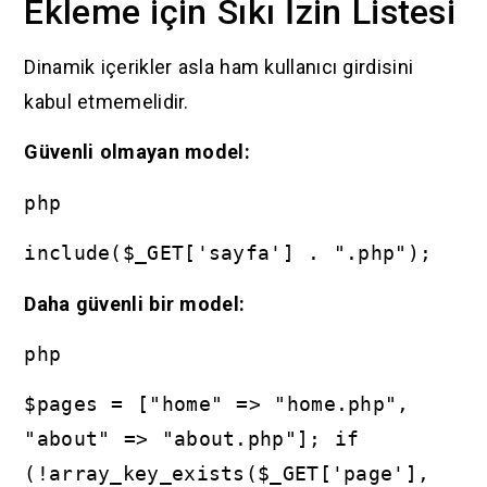
Ekleme için Sıkı İzin Listesi
Dinamik içerikler asla ham kullanıcı girdisini
kabul etmemelidir.
Güvenli olmayan model:
php
include($_GET['sayfa'] . ".php");
Daha güvenli bir model:
php
$pages = ["home" => "home.php",
"about" => "about.php"]; if
(!array_key_exists($_GET['page'],