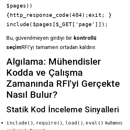
$pages))
{http_response_code(404);exit; }
include($pages[$_GET['page']]);
Bu, güvenilmeyen girdiyi bir
kontrollü
seçi̇m
RFI'yi tamamen ortadan kaldırır.
Algılama: Mühendisler
Kodda ve Çalışma
Zamanında RFI'yi Gerçekte
Nasıl Bulur?
Statik Kod İnceleme Sinyalleri
include()
,
require()
,
load()
,
eval()
kullanıcı