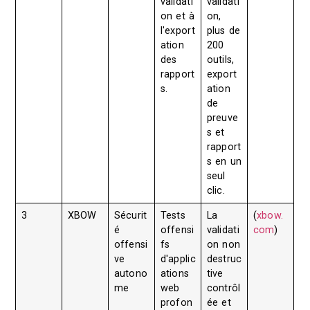
validati
validati
on et à
on,
l'export
plus de
ation
200
des
outils,
rapport
export
s.
ation
de
preuve
s et
rapport
s en un
seul
clic.
3
XBOW
Sécurit
Tests
La
(
xbow.
é
offensi
validati
com
)
offensi
fs
on non
ve
d'applic
destruc
autono
ations
tive
me
web
contrôl
profon
ée et