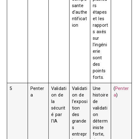
sante
rs
d'authe
étapes
ntificat
et les
ion
rapport
s axés
sur
l'ingéni
erie
sont
des
points
forts.
5
Penter
Validati
Validati
Une
(
Penter
a
on de
on de
histoire
a
)
la
l'exposi
de
sécurit
tion
validati
é par
des
on
l'IA
grande
déterm
s
iniste
entrepr
forte,