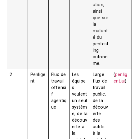
ation,
ainsi
que sur
la
maturit
é du
pentest
ing
autono
me.
2
Penlige
Flux de
Les
Large
(
penlig
nt
travail
équipe
flux de
ent.ai
)
offensi
s
travail
f
veulent
public,
agentiq
un seul
de la
ue
systèm
découv
e, de la
erte
découv
des
erte à
actifs
la
à la