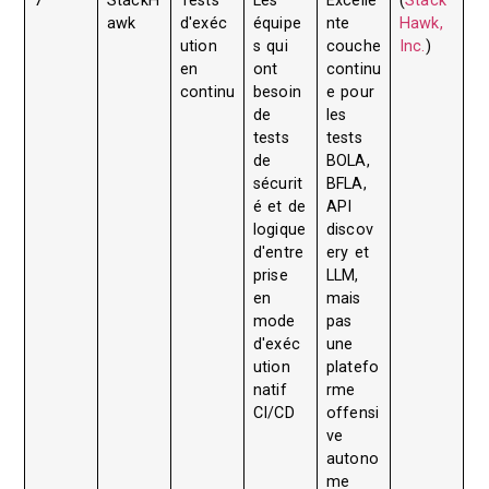
7
StackH
Tests
Les
Excelle
(
Stack
awk
d'exéc
équipe
nte
Hawk,
ution
s qui
couche
Inc.
)
en
ont
continu
continu
besoin
e pour
de
les
tests
tests
de
BOLA,
sécurit
BFLA,
é et de
API
logique
discov
d'entre
ery et
prise
LLM,
en
mais
mode
pas
d'exéc
une
ution
platefo
natif
rme
CI/CD
offensi
ve
autono
me