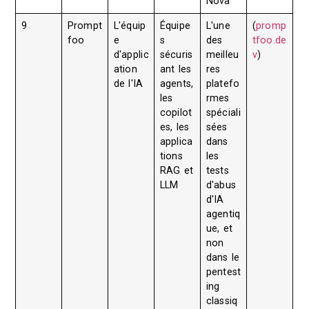
Nova
9
Prompt
L'équip
Équipe
L'une
(
promp
foo
e
s
des
tfoo.de
d'applic
sécuris
meilleu
v
)
ation
ant les
res
de l'IA
agents,
platefo
les
rmes
copilot
spéciali
es, les
sées
applica
dans
tions
les
RAG et
tests
LLM
d'abus
d'IA
agentiq
ue, et
non
dans le
pentest
ing
classiq