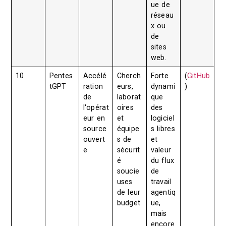
ue de
réseau
x ou
de
sites
web.
10
Pentes
Accélé
Cherch
Forte
(
GitHub
tGPT
ration
eurs,
dynami
)
de
laborat
que
l'opérat
oires
des
eur en
et
logiciel
source
équipe
s libres
ouvert
s de
et
e
sécurit
valeur
é
du flux
soucie
de
uses
travail
de leur
agentiq
budget
ue,
mais
encore