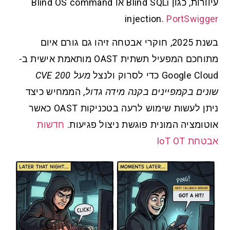
עיוורות, כגון Blind SQLi או Blind OS command
injection.
PortSwigger
בשנת 2025, חוקרי אבטחה זיהו גם גורם איום
מתוחכם המפעיל תשתית OAST מותאמת אישית ב-
Google Cloud כדי לסרוק ולנצל
מעל 200 CVE
שונים בקמפיינים בקנה מידה גדול
, הממחיש כיצד
ניתן לעשות שימוש לרעה בטכניקות OAST כאשר
אוטומציה המונית פוגשת ניצול פגיעות.
חדשות
אבטחת IoT OT