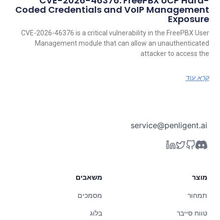
CVE-2026-46376: FreePBX UCP Hard-
Coded Credentials and VoIP Management
Exposure
CVE-2026-46376 is a critical vulnerability in the FreePBX User
Management module that can allow an unauthenticated
attacker to access the
קרא עוד
service@penligent.ai
מוצר
משאבים
תמחור
מסמכים
טווח סייבר
בלוג