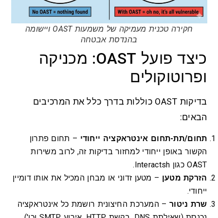
חקירה טכנית מעמיקה של משמעות OAST ויישומה
בהנדסת אבטחה
כיצד פועל OAST: מכניקה
ופרוטוקולים
בדיקות OAST כוללות בדרך כלל את המרכיבים
הבאים:
תחום/תת-תחום אינטראקציה ייחודי
– תחום פתרון
הקשור באופן ייחודי למחזור בדיקות זה, לרוב משירות
OAST כגון Interactsh.
הזרקת מטען
– מטען זדוני או מבחן המכיל את אותו דומיין
ייחודי.
שרת ניטור
– המערכת החיצונית רושמת כל אינטראקציה
נכנסת (שאילתת DNS, בקשת HTTP, אירוע SMTP וכו').