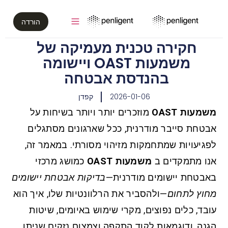
הורדה
חקירה טכנית מעמיקה של
משמעות OAST ויישומה
בהנדסת אבטחה
2026-01-06
קפדן
משמעות OAST
מוזכרים יותר ויותר בשיחות על
אבטחת סייבר מודרנית, ככל שארגונים מסתגלים
לפגיעויות שמתחמקות מזיהוי מסורתי. במאמר זה,
אנו מתמקדים ב
משמעות OAST
כמושג מרכזי
באבטחת יישומים מודרנית—
בדיקות אבטחת יישומים
מחוץ לתחום
—ולהסביר את הרלוונטיות שלו, איך הוא
עובד, כלים נפוצים, מקרי שימוש באיומים, שיטות
הגנה, ודוגמאות לקוד התקפה וצמצום נזקים שניתן