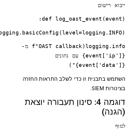
ייבוא רישום
def log_oast_event(event):
logging.basicConfig(level=logging.INFO)
logging.info(f"OAST callback מ-
{event['ip']} עם נתונים
{event['data']}")
השתמש בתבנית זו כדי לשלב התראות החזרה
בצינורות SIEM.
דוגמה 4: סינון תעבורה יוצאת
(הגנה)
לנזוף