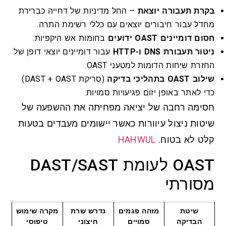
בקרת תעבורה יוצאת
– החל מדיניות של דחייה כברירת
מחדל עבור חיבורים יוצאים עם כללי רשימת התרה.
חסום דומיינים OAST ידועים
בחומות אש היקפיות.
ניטור תעבורת DNS ו-HTTP
עבור דומיינים יוצאי דופן של
החזרת שיחות הדומות למטעני OAST.
שילוב OAST בתהליכי בדיקה
(סריקת DAST + OAST)
כדי לאתר באופן יזום פגיעויות סמויות.
חסימה רחבה של יציאה מפחיתה את ההשפעה של
שיטות ניצול עיוורות כאשר יישומים מעבדים בטעות
קלט לא בטוח.
HAHWUL
OAST לעומת DAST/SAST
מסורתי
שיטת
מזהה פגמים
נדרש שרת
מקרה שימוש
הבדיקה
סמויים
חיצוני
טיפוסי