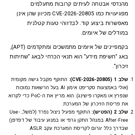
מהנדסי אבטחה לעיתים קרובות מתעלמים
מפגיעויות כמו CVE-2026-20805 מכיוון שהן אינן
מאפשרות ביצוע קוד.
לבד
זוהי טעות קטלנית
במודלים של איומים.
בקמפיינים של איומים מתמשכים ומתקדמים (APT),
באג "חשיפת מידע" הוא תנאי הכרחי לבאג "שחיתות
זיכרון".
שלב 1 (CVE-2026-20805):
התוקף מקבל גישה מקומית
(אולי באמצעות סקריפט אימון AI בעל הרשאות נמוכות
שנפרץ או מאקרו פישינג). הוא מריץ את ה-PoC כדי לקרוא
את פריסת הזיכרון של המערכת.
שלב 2 (הפטיש):
התוקף מפעיל ניצול נפרד (למשל, Use-
After-Free במנהל התקן גרפי או במנוע עיבוד של דפדפן)
שבדרך כלל יגרום לקריסת המערכת עקב ASLR.