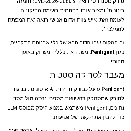
סורק סטנדרטי רואה "CVE-2026-20805: חומרה
בינונית" ומציב אותו בתחתית רשימת התיקונים.
לעומת זאת, איש צוות אדום אנושי רואה "את המפתח
לממלכה".
זה המקום שבו הדור הבא של כלי אבטחה התקפיים,
כגון
Penligent
, משנה את כללי המשחק באופן
מהותי.
מעבר לסריקה סטטית
Penligent פועל כבודק חדירות AI אוטונומי. בניגוד
לסורק שמסתפק בהשוואת מספרי גרסה מול מסד
נתונים, Penligent משתמש במנוע היסק מבוסס LLM
כדי להבין את
הקשר
של פגיעות.
כאשר Penligent נתקל במארח הפגיע ל-CVE-2026-