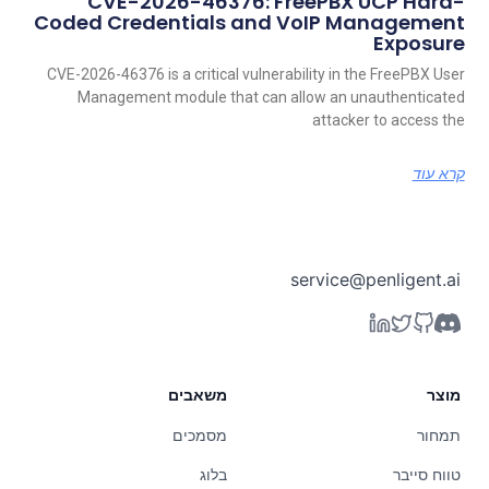
CVE-2026-46376: FreePBX UCP Hard-
Coded Credentials and VoIP Management
Exposure
CVE-2026-46376 is a critical vulnerability in the FreePBX User
Management module that can allow an unauthenticated
attacker to access the
קרא עוד
service@penligent.ai
מוצר
משאבים
תמחור
מסמכים
טווח סייבר
בלוג