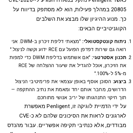
20805 במהלך פעילות, הוא לא מסתפק בדיווח על
כך. מנוע ההיגיון שלו מבצע את השלבים
הקוגניטיביים הבאים:
ניתוח קונטקסטואלי:
"מצאתי דליפת זיכרון ב-DWM. אני
רואה גם שירות דפדפן הפועל עם RCE ידוע וקשה לניצול."
תכנון אסטרטגי:
"אם אשתמש בדליפת DWM כדי למפות
את הזיכרון, אוכל להגדיל את שיעור ההצלחה של RCE
מ-5% ל-100%."
ביצוע:
הסוכן אוסף באופן עצמאי את פרימיטיבי הניצול
הדרושים, מחבר אותם יחד ומאמת את נתיב ההתקפה —
תוך חיקוי התנהגותו של יריב אנושי מתוחכם.
על ידי הדמיית לוגיקה זו, Penligent מאפשרת
לארגונים לראות את הסיכונים שלהם לא כ-CVE
מבודדים, אלא כנתיבי תקיפה אפשריים. עבור מהנדס