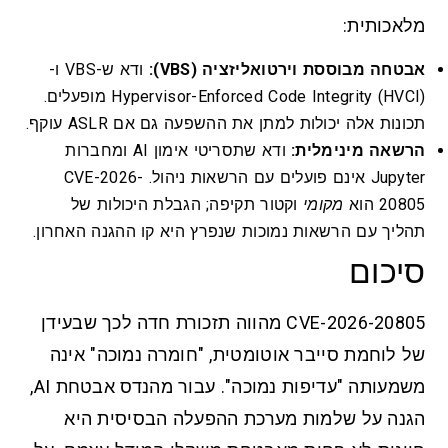
מלאכותית:
אבטחה מבוססת וירטואליזציה (VBS):
ודא ש-VBS ו-
Hypervisor-Enforced Code Integrity (HVCI) מופעלים.
תכונות אלה יכולות למתן את ההשפעה גם אם ASLR עוקף.
הרשאה מינימלית:
ודא שתסריטי אימון AI ומחברות
Jupyter אינם פועלים עם הרשאות ניהול. CVE-2026-
20805 הוא
מקומי
וקטור תקיפה; הגבלת היכולות של
תהליך עם הרשאות נמוכות שנפרץ היא קו ההגנה האחרון.
סיכום
CVE-2026-20805 מהווה תזכורת חדה לכך שבעידן
של לוחמת סייבר אוטומטית, "חומרה נמוכה" אינה
משמעותה "עדיפות נמוכה". עבור מהנדס אבטחת AI,
הגנה על שלמות מערכת ההפעלה הבסיסית היא