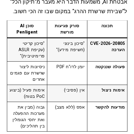
אבטחת AI, משמעות הדבר היא מעבר מ"תיקון הכל"
ל"שבירת שרשרת ההרג" במקום שבו זה הכי חשוב.
תכונה
סורק פגיעות
סוכן AI
מורשת
Penligent
CVE-2026-20805
"סיכון בינוני
"סיכון קריטי
הערכה
(חשיפת מידע)"
(עקיפת ASLR
פרימיטיבית)"
פעולה שננקטה
יומן לדו"ח PDF
ניסיונות ליצור
שרשרת עם פגמים
אחרים
אימות ניצול
אין (פסיבי)
אימות פעיל (ביצוע
PoC בטוח)
מודעות להקשר
אפס (ללא מצב)
גבוה (מבין את
מערכות ההפעלה
ואת יחסי הגומלין
בין תהליכים)