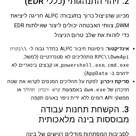
2. זיהוי התנהגותי (כללי EDR)
מכיוון שהניצול כרוך בתעבורה ALPC חריגה ליציאת
DWM, צוותי האבטחה יכולים ליצור שאילתות EDR
כדי לזהות את שלב טרום הניצול.
אינדיקטור:
ניסיונות חיבור ALPC בתדר גבוה ל-
\\בקרת
RPC\\DwmApi
מתהליכים לא סטנדרטיים (למשל,
cmd.exe
,
powershell.exe
, או קבצים בינאריים לא
ידועים ב-
AppData
).
סריקת זיכרון:
לפקח על תהליכים המנסים לקרוא את שטח
הזיכרון של
dwm.exe
באמצעות
קרא זיכרון תהליך
או
ממשקי API דומים ללא ידית ניפוי באגים תקפה.
3. הקשחת תחנות עבודה
מבוססות בינה מלאכותית
לסביבות המפתחות מודלים רגישים של בינה