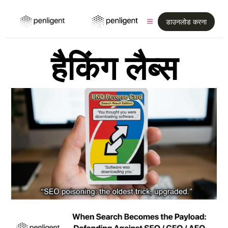
डाउनलोड करना
हैकिंग लैब्स