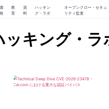
価
教
資
ハッキン
オープンクロー・セキュ
格
育
料
グ・ラボ
リティ監査
ハッキング・ラ