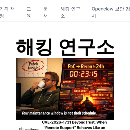
가격 책
교
문
해킹 연구
Openclaw 보안 
정
육
서
소
사
해킹 연구소