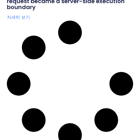
request became a server-side execution
boundary
자세히 보기