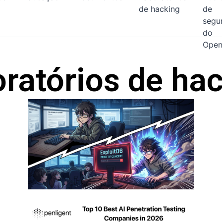
de hacking
de
segu
do
Open
ratórios de ha