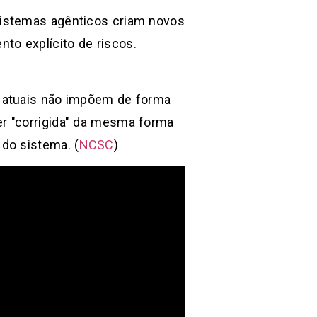
sistemas agênticos criam novos
to explícito de riscos.
s atuais não impõem de forma
er "corrigida" da mesma forma
do sistema. (
NCSC
)