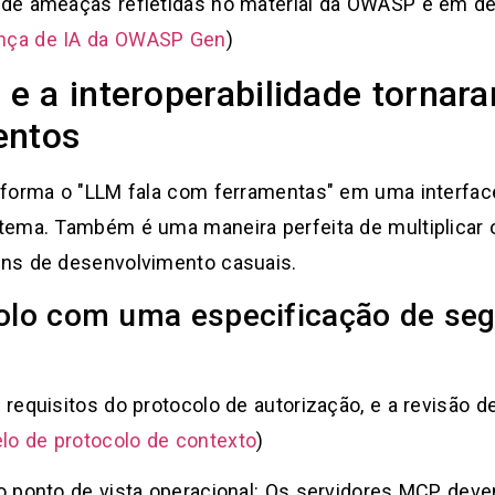
 de ameaças refletidas no material da OWASP e em 
ança de IA da OWASP Gen
)
e a interoperabilidade tornara
entos
sforma o "LLM fala com ferramentas" em uma interface
ema. Também é uma maneira perfeita de multiplicar o 
ns de desenvolvimento casuais.
lo com uma especificação de segu
requisitos do protocolo de autorização, e a revisão 
lo de protocolo de contexto
)
o ponto de vista operacional: Os servidores MCP deve