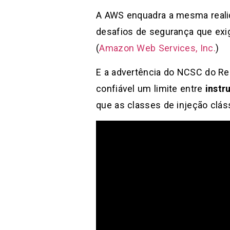
A AWS enquadra a mesma realid
desafios de segurança que exi
(
Amazon Web Services, Inc.
)
E a advertência do NCSC do Re
confiável um limite entre
instr
que as classes de injeção clás