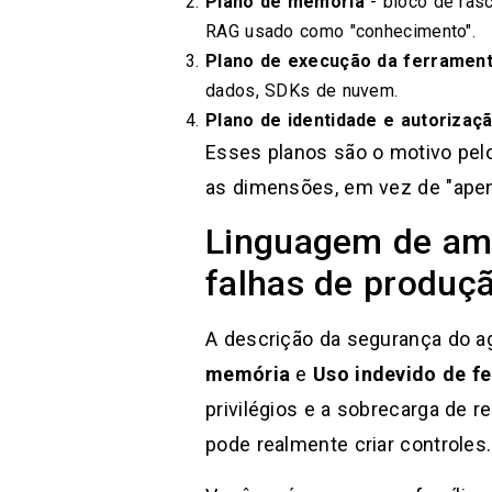
Plano de memória
- bloco de ras
RAG usado como "conhecimento".
Plano de execução da ferramen
dados, SDKs de nuvem.
Plano de identidade e autorizaç
Esses planos são o motivo pel
as dimensões, em vez de "ape
Linguagem de am
falhas de produç
A descrição da segurança do a
memória
e
Uso indevido de f
privilégios e a sobrecarga de r
pode realmente criar controles.