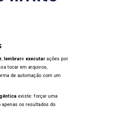
s
r
,
lembrar
e
executar
ações por
sa tocar em arquivos,
taforma de automação com um
Agêntica
existe: forçar uma
o apenas os resultados do