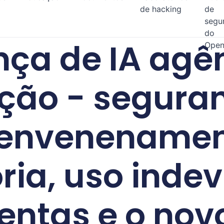
de hacking
de
segu
do
ça de IA agê
Open
ção - segura
 envenenamen
ia, uso indev
entas e o novo