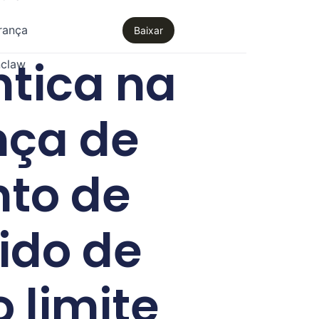
rança
Baixar
ntica na
claw
nça de
to de
ido de
 limite