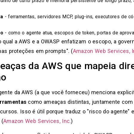
cunho de curto prazo e memória persistente de longo prazo
ta
- ferramentas, servidores MCP, plug-ins, executores de cód
ão
- como o agente atua, escopos de token, portas de aprova
o qual a AWS e a OWASP enfatizam o escopo, a gover
nas proteções em prompts". (
Amazon Web Services, I
eaças da AWS que mapeia dir
ão
gente da AWS (a que você forneceu) menciona explic
erramentas
como ameaças distintas, juntamente com
ecursos. Isso é útil porque traduz o "risco do agente"
 (
Amazon Web Services, Inc.
)