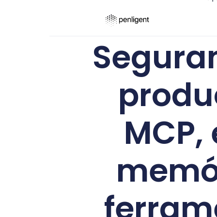
Seguran
produ
MCP,
memór
ferram