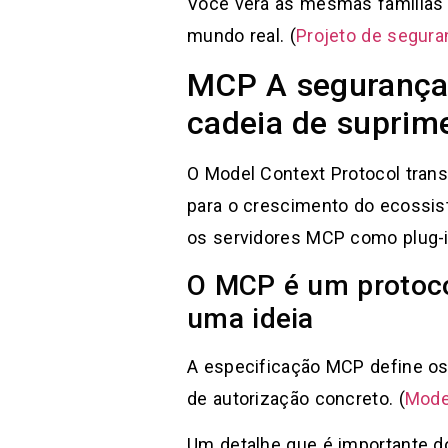
Você verá as mesmas famílias
mundo real. (
Projeto de segur
MCP A segurança 
cadeia de suprim
O Model Context Protocol tran
para o crescimento do ecossist
os servidores MCP como plug-i
O MCP é um protoco
uma ideia
A especificação MCP define os 
de autorização concreto. (
Mode
Um detalhe que é importante d