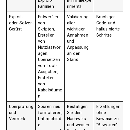
Exploit-
Minimalexpe
Familien
riments
Exploit-
Entwerfen
Validierung
Brüchiger
oder Solver-
von
aller
Code und
Gerüst
Skripten,
wichtigen
halluzinierte
Erstellen
Annahmen
Schritte
von
und
Nutzlastvorl
Anpassung
agen,
an den
Übersetzen
Stand
von Tool-
Ausgaben,
Erstellen
von
Kabelbäume
n
Überprüfung
Spuren neu
Bestätigen
Erzählungen
und
formatieren,
Sie den
ohne
Vermerk
Unterschied
Nachweis
Beweise zu
e
und weisen
"Beweisen"