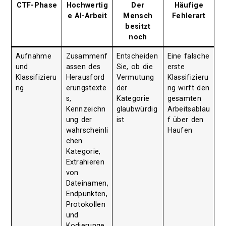
CTF-Phase
Hochwertig
Der
Häufige
e AI-Arbeit
Mensch
Fehlerart
besitzt
noch
Aufnahme
Zusammenf
Entscheiden
Eine falsche
und
assen des
Sie, ob die
erste
Klassifizieru
Herausford
Vermutung
Klassifizieru
ng
erungstexte
der
ng wirft den
s,
Kategorie
gesamten
Kennzeichn
glaubwürdig
Arbeitsablau
ung der
ist
f über den
wahrscheinli
Haufen
chen
Kategorie,
Extrahieren
von
Dateinamen,
Endpunkten,
Protokollen
und
Kodierunge