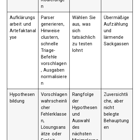
n
Aufklärungs
Parser
Wählen Sie
Übermäßige
arbeit und
generieren,
aus, was
Aufzählung
Artefaktanal
Hinweise
sich
und
yse
clustern,
tatsächlich
lärmende
schnelle
zu testen
Sackgassen
Triage-
lohnt
Befehle
vorschlagen
, Ausgaben
normalisiere
n
Hypothesen
Vorschlagen
Rangfolge
Zuversichtli
bildung
wahrscheinli
der
che, aber
cher
Hypothesen
nicht
Fehlerklasse
und
belegte
n,
Auswahl
Behauptung
Lösungsans
des
en
ätze oder
nächsten