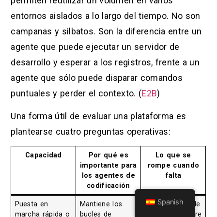
permiten reutilizar un volumen en varios
entornos aislados a lo largo del tiempo. No son
campanas y silbatos. Son la diferencia entre un
agente que puede ejecutar un servidor de
desarrollo y esperar a los registros, frente a un
agente que sólo puede disparar comandos
puntuales y perder el contexto. (
E2B
)
Una forma útil de evaluar una plataforma es
plantearse cuatro preguntas operativas:
Capacidad
Por qué es
Lo que se
importante para
rompe cuando
los agentes de
falta
codificación
Spanish
Puesta en
Mantiene los
La gente deja de
marcha rápida o
bucles de
esperar y recurre