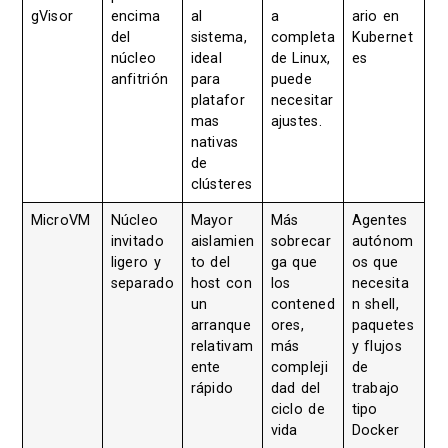
gVisor
encima
al
a
ario en
del
sistema,
completa
Kubernet
núcleo
ideal
de Linux,
es
anfitrión
para
puede
platafor
necesitar
mas
ajustes.
nativas
de
clústeres
MicroVM
Núcleo
Mayor
Más
Agentes
invitado
aislamien
sobrecar
autónom
ligero y
to del
ga que
os que
separado
host con
los
necesita
un
contened
n shell,
arranque
ores,
paquetes
relativam
más
y flujos
ente
compleji
de
rápido
dad del
trabajo
ciclo de
tipo
vida
Docker