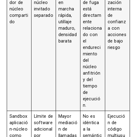
dor de
núcleo
en
de fuga
zación
núcleo
invitado
marcha
está
interna
comparti
separado
rápida,
directam
de
do
utillaje
ente
confianz
maduro,
relaciona
a con
densidad
do con
acciones
barata
el
de bajo
endureci
riesgo
miento
del
núcleo
anfitrión
y del
tiempo
de
ejecució
n.
Sandbox
Límite de
Mayor
No es
Ejecució
aplicació
software
mediació
idéntica
n de
n-núcleo
adicional
n de
a la
código
como
por
llamadas
semántic
multiusu