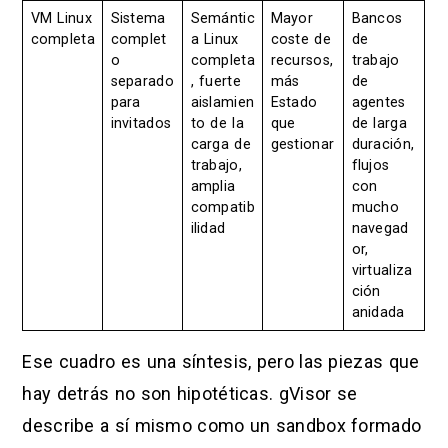
VM Linux
Sistema
Semántic
Mayor
Bancos
completa
complet
a Linux
coste de
de
o
completa
recursos,
trabajo
separado
, fuerte
más
de
para
aislamien
Estado
agentes
invitados
to de la
que
de larga
carga de
gestionar
duración,
trabajo,
flujos
amplia
con
compatib
mucho
ilidad
navegad
or,
virtualiza
ción
anidada
Ese cuadro es una síntesis, pero las piezas que
hay detrás no son hipotéticas. gVisor se
describe a sí mismo como un sandbox formado