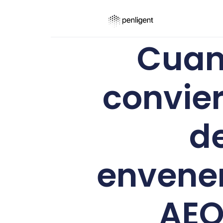
Cuan
convier
de
envene
AEO