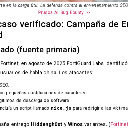
te en la carga útil: La defensa contra el envenenamiento SE
Prueba AI Bug Bounty >>
 caso verificado: Campaña de 
d
ado (fuente primaria)
 Fortinet, en agosto de 2025 FortiGuard Labs identifi
usuarios de habla china. Los atacantes:
SEO.
con pequeñas sustituciones de caracteres.
egítimos de descarga de software.
ncluía un script llamado
nice.js
para redirigir a las víctima
mpaña entregó
Hiddengh0st
y
Winos
variantes. (
Fortine