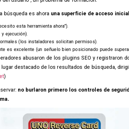
La búsqueda es ahora
una superficie de acceso inicia
ecesito esta herramienta ahora").
 y ejecución).
rmales (los instaladores solicitan permisos).
cante es excelente (un señuelo bien posicionado puede super
peradores abusaron de los plugins SEO y registraron d
n lugar destacado de los resultados de búsqueda, diri
et
)
nservar:
no burlaron primero los controles de seguri
ima.