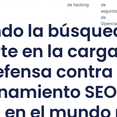
de hacking
de
segurid
de
do la búsque
Opencl
te en la carga 
fensa contra 
namiento SEO 
 en el mundo 