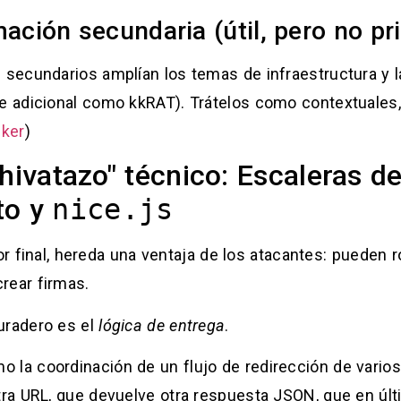
ación secundaria (útil, pero no pr
ecundarios amplían los temas de infraestructura y la
 adicional como kkRAT). Trátelos como contextuales, 
cker
)
chivatazo" técnico: Escaleras d
to y
nice.js
or final, hereda una ventaja de los atacantes: pueden r
rear firmas.
uradero es el
lógica de entrega
.
 la coordinación de un flujo de redirección de varios
a URL, que devuelve otra respuesta JSON, que en últ