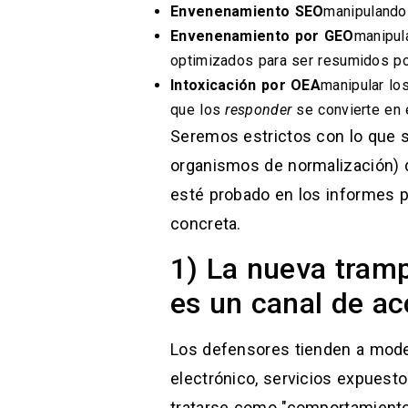
Envenenamiento SEO
manipulando 
Envenenamiento por GEO
manipul
optimizados para ser resumidos po
Intoxicación por OEA
manipular lo
que los
responder
se convierte en e
Seremos estrictos con lo que s
organismos de normalización) d
esté probado en los informes 
concreta.
1) La nueva tramp
es un canal de ac
Los defensores tienden a model
electrónico, servicios expuest
tratarse como "comportamiento 