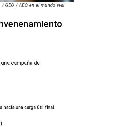
O / GEO / AEO en el mundo real
Envenenamiento
có una campaña de
s hacia una carga útil final.
t
)