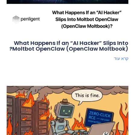
What Happens If an “AI Hacker” Slips Into
Moltbot OpenClaw (OpenClaw Moltbook)?
קרא עוד