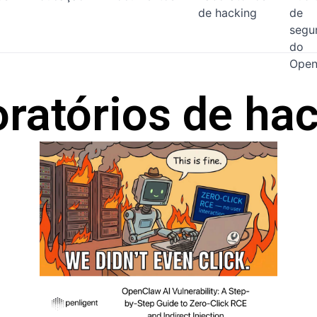
de hacking
de
segu
do
Open
ratórios de ha