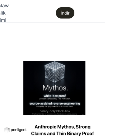
claw
lik
İndir
imi