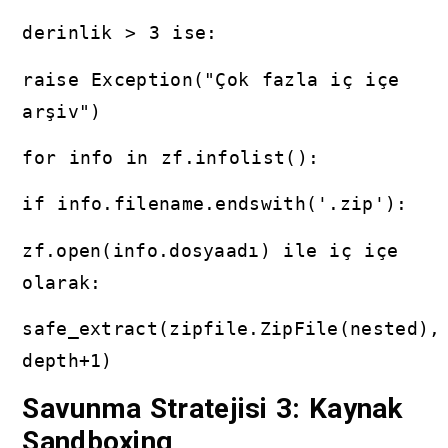
derinlik > 3 ise:
raise Exception("Çok fazla iç içe
arşiv")
for info in zf.infolist():
if info.filename.endswith('.zip'):
zf.open(info.dosyaadı) ile iç içe
olarak:
safe_extract(zipfile.ZipFile(nested),
depth+1)
Savunma Stratejisi 3: Kaynak
Sandboxing