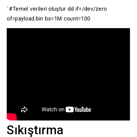
`#Temel verileri oluştur dd if=/dev/zero
of=payload.bin bs=1M count=100
Sıkıştırma