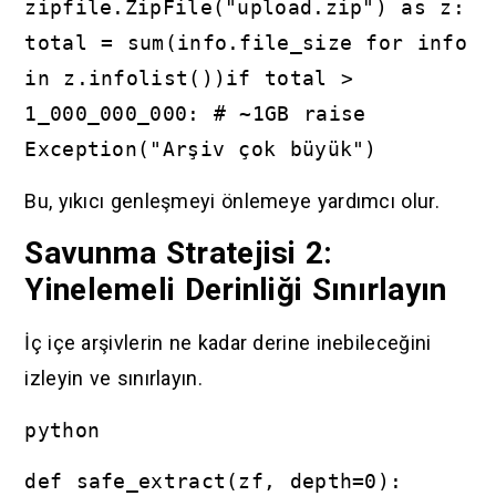
zipfile.ZipFile("upload.zip") as z:
total = sum(info.file_size for info
in z.infolist())if total >
1_000_000_000: # ~1GB raise
Exception("Arşiv çok büyük")
Bu, yıkıcı genleşmeyi önlemeye yardımcı olur.
Savunma Stratejisi 2:
Yinelemeli Derinliği Sınırlayın
İç içe arşivlerin ne kadar derine inebileceğini
izleyin ve sınırlayın.
python
def safe_extract(zf, depth=0):