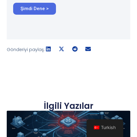
Şimdi Dene >
Gönderiyi paylaş:
İlgili Yazılar
Turkish