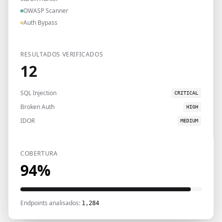
OWASP Scanner
Auth Bypass
RESULTADOS VERIFICADOS
12
SQL Injection
CRITICAL
Broken Auth
HIGH
IDOR
MEDIUM
COBERTURA
94%
Endpoints analisados:
1,284