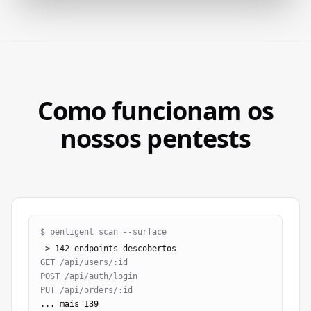
Como funcionam os
nossos pentests
$ penligent scan --surface
-> 142 endpoints descobertos
GET /api/users/:id
POST /api/auth/login
PUT /api/orders/:id
... mais 139