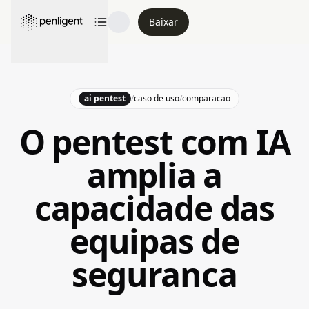
Baixar
ai pentest
/
caso de uso
/
comparacao
O pentest com IA
amplia a
capacidade das
equipas de
seguranca