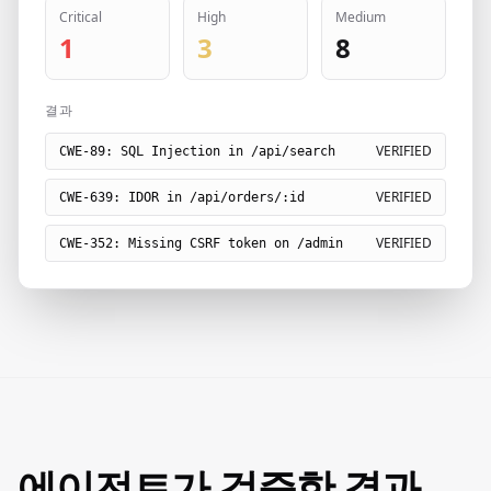
Critical
High
Medium
1
3
8
결과
VERIFIED
CWE-89: SQL Injection in /api/search
VERIFIED
CWE-639: IDOR in /api/orders/:id
VERIFIED
CWE-352: Missing CSRF token on /admin
에이전트가 검증한 결과,