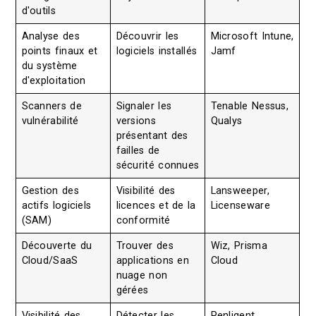
d'outils
Analyse des
Découvrir les
Microsoft Intune,
points finaux et
logiciels installés
Jamf
du système
d'exploitation
Scanners de
Signaler les
Tenable Nessus,
vulnérabilité
versions
Qualys
présentant des
failles de
sécurité connues
Gestion des
Visibilité des
Lansweeper,
actifs logiciels
licences et de la
Licenseware
(SAM)
conformité
Découverte du
Trouver des
Wiz, Prisma
Cloud/SaaS
applications en
Cloud
nuage non
gérées
Visibilité des
Détecter les
Penligent