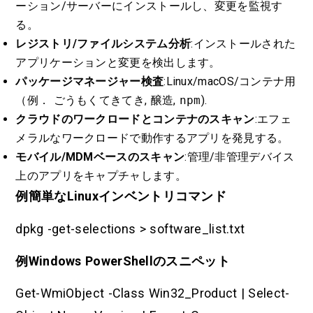
ーション/サーバーにインストールし、変更を監視す
る。
レジストリ/ファイルシステム分析
:インストールされた
アプリケーションと変更を検出します。
パッケージマネージャー検査
:Linux/macOS/コンテナ用
（例．
ごうもくてきてき
,
醸造
,
npm
).
クラウドのワークロードとコンテナのスキャン
:エフェ
メラルなワークロードで動作するアプリを発見する。
モバイル/MDMベースのスキャン
:管理/非管理デバイス
上のアプリをキャプチャします。
例簡単なLinuxインベントリコマンド
dpkg -get-selections > software_list.txt
例Windows PowerShellのスニペット
Get-WmiObject -Class Win32_Product | Select-